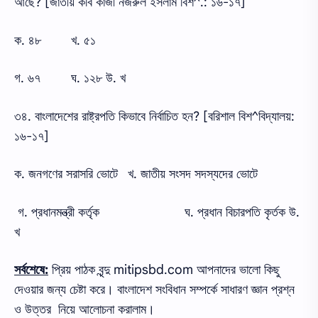
আছে? [জাতীয় কবি কাজী নজরুল ইসলাম বিশ^.: ১৬-১৭]
ক. ৪৮
খ. ৫১
গ. ৬৭
ঘ. ১২৮ উ. খ
৩৪. বাংলাদেশের রাষ্ট্রপতি কিভাবে নির্বাচিত হন? [বরিশাল বিশ^বিদ্যালয়:
১৬-১৭]
ক. জনগণের সরাসরি ভোটে
খ. জাতীয় সংসদ সদস্যদের ভোটে
গ. প্রধানমন্ত্রী কর্তৃক
ঘ. প্রধান বিচারপতি কৃর্তক উ.
খ
সর্বশেষে:
প্রিয় পাঠক বৃন্দু mitipsbd.com আপনাদের ভালো কিছু
দেওয়ার জন্য চেষ্টা করে। বাংলাদেশ সংবিধান সম্পর্কে সাধারণ জ্ঞান প্রশ্ন
ও উত্তর নিয়ে আলোচনা করালাম।