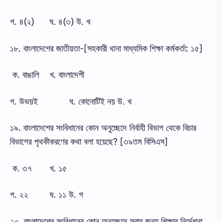
গ. ৪(২)
ঘ. ৪(৩) উ. খ
১৮. বাংলাদেশের জাতীয়তা-[সহকারী থানা মাধ্যমিক শিক্ষা কর্মকর্তা: ১৫]
ক. বাঙালি
খ. বাংলাদেশী
গ. উভয়ই
ঘ. কোনোটিই নয় উ. খ
১৯. বাংলাদেশের সংবিধানের কোন অনুচ্ছেদে নির্বাহী বিভাগ থেকে বিচার
বিভাগের পৃথকীকরণের কথা বলা হয়েছে? [৩৯তম বিসিএস]
ক. ৩৭
খ. ১৫
গ. ২২
ঘ. ১১ উ. গ
২০. বাংলাদেশের সংবিধানের কোন অনুচ্ছেদে সবার জন্য শিক্ষার নির্দেশনা