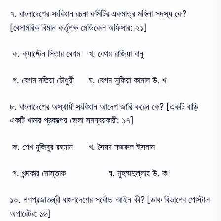
৭. বাংলাদেশের সংবিধান রচনা কমিটির একমাত্র মহিলা সদস্য কে?
[বেসামরিক বিমান কর্তৃপক্ষ মেডিকেল অফিসার: ২১]
ক. ক্যাপ্টেন সিতার বেগম
খ. বেগম রাজিয়া বানু
গ. বেগম মতিয়া চৌধুরী
ঘ. বেগম সুফিয়া কামাল উ. খ
৮. বাংলাদেশের অস্থায়ী সংবিধান আদেশ জারি করেন কে? [একটি বাড়ি
একটি খামার প্রকল্পের জেলা সমন্বয়কারী: ১৭]
ক. শেখ মুজিবুর রহমান
খ. সৈয়দ নজরুল ইসলাম
গ. খন্দকার মোস্তাক
ঘ. মুহম্মদুল্লাহ উ. ক
১০. গণপ্রজাতন্ত্রী বাংলাদেশের সর্বোচ্চ আইন কী? [ডাক বিভাগের পোস্টাল
অপারেটর: ১৬]