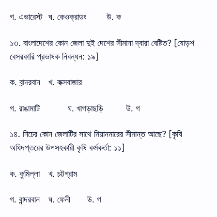
গ. এভারেস্ট
ঘ. কেওক্রাডং
উ. ক
১৩. বাংলাদেশের কোন জেলা দুই দেশের সীমানা দ্বারা বেষ্টিত? [ষোড়শ
বেসরকারি প্রভাষক নিবন্ধন: ১৯]
ক. বান্দরবান
খ. কক্সবাজার
গ. রাঙামাটি
ঘ. খাগড়াছড়ি
উ. গ
১৪. নিচের কোন জেলাটির সাথে মিয়ানমারের সীমান্ত আছে? [কৃষি
অধিদপ্তরের উপসহকারী কৃষি কর্মকর্তা: ১১]
ক. কুমিল্লা
খ. চট্টগ্রাম
গ. বান্দরবান
ঘ. ফেনী
উ. গ