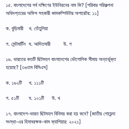
১৫. বাংলাদেশের সর্ব দক্ষিণের ইউনিয়নের নাম কি? [পরিবার পরিকল্পনা
অধিদপ্তরের অফিস সহকারী কামকম্পিউটার অপারেটর: ১১]
ক. বুড়িমারী
খ. তেঁতুলিয়া
গ. সেন্টমার্টিন
ঘ. আদিতমারী
উ. গ
১৬. ভারতের কতটি ছিটমহল বাংলাদেশের ভৌগোলিক সীমায় অন্তর্ভুক্ত
হয়েছে? [৩৬তম বিসিএস]
ক. ১৬২টি
খ. ১১১টি
গ. ৫১টি
ঘ. ১০১টি
উ. খ
১৭. বাংলাদেশ-ভারত ছিটমহল বিনিময় করা হয় কবে? [জাতীয় গোয়েন্দা
সংস্থা-এর হিসাবরক্ষক-কাম ক্যাশিয়ার: ২০২১]