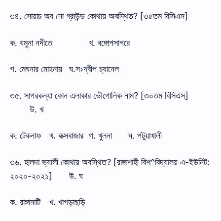
৩৪. সোয়াচ অব নো গ্রাউন্ড কোথায় অবস্থিত? [৩৫তম বিসিএস]
ক. যমুনা নদীতে
খ. বঙ্গোপসাগরে
গ. মেঘনার মোহনায়
ঘ.স›দ্বীপ চ্যানেল
৩৫. সাগরকন্যা কোন এলাকার ভৌগোলিক নাম? [৩০তম বিসিএস]
উ. খ
ক. টেকনাফ
খ. কক্সবাজার
গ. খুলনা
ঘ. পটুয়াখালী
৩৬. হালদা ভ্যালী কোথায় অবস্থিত? [রাজশাহী বিশ^বিদ্যালয় এ-ইউনিট:
২০২০-২০২১]
উ. ঘ
ক. রাঙ্গামাটি
খ. খাগড়াছড়ি