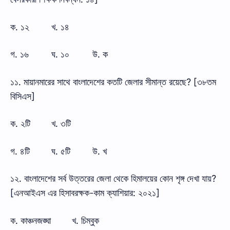
ক. ১২
খ. ১৪
গ. ১৬
ঘ. ১০
উ. ক
১১. মায়ানমারের সাথে বাংলাদেশের কতটি জেলার সীমান্ত রয়েছে? [৩৮তম
বিসিএস]
ক. ২টি
খ. ৩টি
গ. ৪টি
ঘ. ৫টি
উ. খ
১২. বাংলাদেশের সর্ব উত্তরের জেলা থেকে হিমালয়ের কোন শৃঙ্গ দেখা যায়?
[এনআইএস এর হিসাবরক্ষক-কাম ক্যাশিয়ার: ২০২১]
ক. কাঞ্চনজঙ্ঘা
খ. চিম্বুক