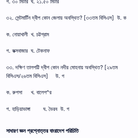
গ. ৩০ মিটার
ঘ. ২১.৫০ মিটার
৩২. সেন্টমার্টিন দ্বীপ কোন জেলায় অবস্থিত? [৩৩তম বিসিএস]
উ. ক
ক. নোয়াখালী
খ. চট্টগ্রাম
গ. কক্সবাজার
ঘ. টেকনাফ
৩৩. দক্ষিণ তালপট্টি দ্বীপ কোন নদীর মোহনায় অবস্থিত? [২৯তম
বিসিএস/২৬তম বিসিএস]
উ. গ
ক. রুপসা
খ. বালেশ^র
গ. হাড়িয়াভাঙ্গা
ঘ. ভৈরব উ. গ
সাধারণ জ্ঞন প্রশ্নোত্তর বাংরাদেশ পরিচিতি