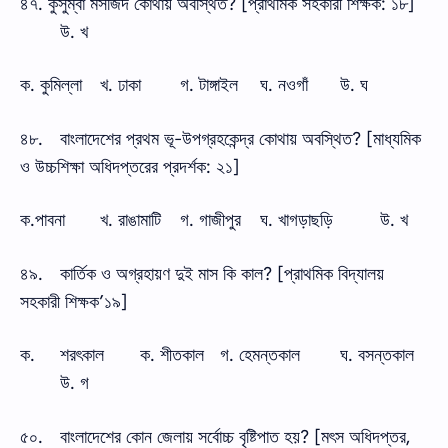
৪৭. কুসুম্বা মসজিদ কোথায় অবস্থিত? [প্রাথমিক সহকারী শিক্ষক: ১৮]
উ. খ
ক. কুমিল্লা
খ. ঢাকা
গ. টাঙ্গাইল
ঘ. নওগাঁ
উ. ঘ
৪৮.
বাংলাদেশের প্রথম ভূ-উপগ্রহকেন্দ্র কোথায় অবস্থিত? [মাধ্যমিক
ও উচ্চশিক্ষা অধিদপ্তরের প্রদর্শক: ২১]
ক.পাবনা
খ. রাঙামাটি
গ. গাজীপুর
ঘ. খাগড়াছড়ি
উ. খ
৪৯.
কার্তিক ও অগ্রহায়ণ দুই মাস কি কাল? [প্রাথমিক বিদ্যালয়
সহকারী শিক্ষক’১৯]
ক.
শরৎকাল
ক. শীতকাল
গ. হেমন্তকাল
ঘ. বসন্তকাল
উ. গ
৫০.
বাংলাদেশের কোন জেলায় সর্বোচ্চ বৃষ্টিপাত হয়? [মৎস অধিদপ্তর,