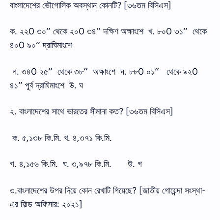
বাংলাদেশের ভৌগোলিক অবস্থান কোনটি? [৩৬তম বিসিএস]
ক. ২২0 ৩০’’ থেকে ২০0 ৩৪’’ দক্ষিণ অক্ষাংশে খ. ৮০0 ৩১’’ থেকে
৪০0 ৯০’’ দ্রাঘিমাংশে
গ. ৩৪0 ২৫’’ থেকে ৩৮’’ অক্ষাংশে ঘ. ৮৮0 ০১’’ থেকে ৯২0
৪১’’ পূর্ব দ্রাঘিমাংশে উ. ঘ
২. বাংলাদেশের সাথে ভারতের সীমানা কত? [৩৬তম বিসিএস]
ক. ৫,১৩৮ কি.মি. খ. ৪,৩৭১ কি.মি.
গ. ৪,১৫৬ কি.মি. ঘ. ৩,৯৭৮ কি.মি.
উ. গ
৩.বাংলাদেশের উপর দিয়ে কোন রেখাটি গিয়েছে? [জাতীয় গোয়েন্দা সংস্থা-
এর ফিল্ড অফিসার: ২০২১]